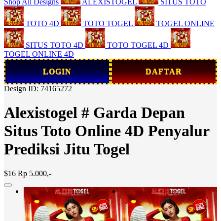
Shop All Designs
ALEXISTOGEL
SITUS TOTO
TOTO 4D
TOTO TOGEL
TOGEL ONLINE
SITUS TOTO 4D
TOTO TOGEL 4D
TOGEL ONLINE 4D
LOGIN
DAFTAR
Design ID: 74165272
Alexistogel # Garda Depan
Situs Toto Online 4D Penyalur
Prediksi Jitu Togel
$16
Rp 5.000,-