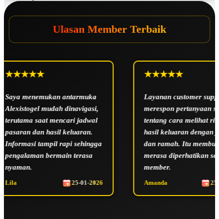
Ulasan Member Terbaik
★★★★
★★★★★
a menemukan antarmuka
Layanan customer support
xistogel mudah dinavigasi,
merespon pertanyaan saya
utama saat mencari jadwal
tentang cara melihat riwayat
aran dan hasil keluaran.
hasil keluaran dengan jelas
ormasi tampil rapi sehingga
dan ramah. Itu membuat say
galaman bermain terasa
merasa diperhatikan sebagai
man.
member.
25-01-2026
Amanda
25-01-20