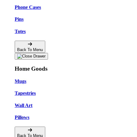
Phone Cases
Pins
Totes
Back To Menu
Home Goods
Mugs
Tapestries
Wall Art
Pillows
Back To Menu