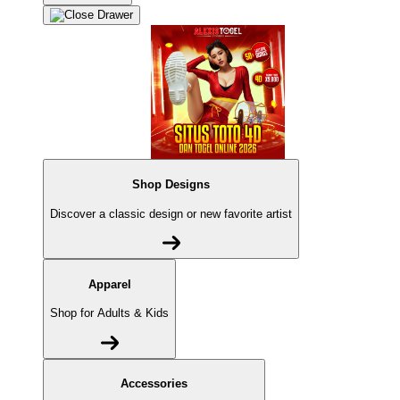
Shop Designs
Discover a classic design or new favorite artist
Apparel
Shop for Adults & Kids
Accessories