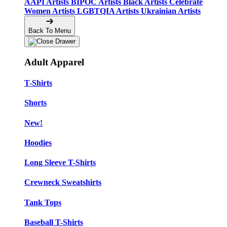
AAPI Artists
BIPOC Artists
Black Artists
Celebrate
Women Artists
LGBTQIA Artists
Ukrainian Artists
Back To Menu
Adult Apparel
T-Shirts
Shorts
New!
Hoodies
Long Sleeve T-Shirts
Crewneck Sweatshirts
Tank Tops
Baseball T-Shirts