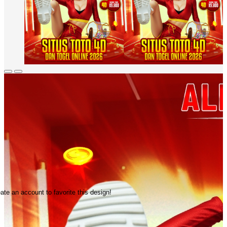
ate an account to favorite this design!