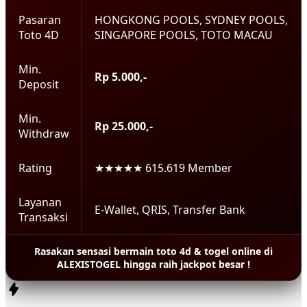
Pasaran
HONGKONG POOLS, SYDNEY POOLS,
Toto 4D
SINGAPORE POOLS, TOTO MACAU
Min.
Rp 5.000,-
Deposit
Min.
Rp 25.000,-
Withdraw
Rating
★★★★★ 615.619 Member
Layanan
E-Wallet, QRIS, Transfer Bank
Transaksi
Rasakan sensasi bermain toto 4d & togel online di
ALEXISTOGEL hingga raih jackpot besar !