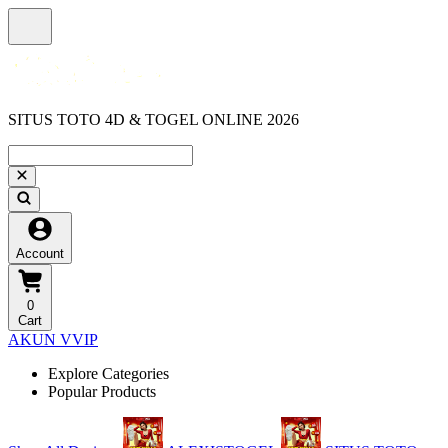
SITUS TOTO 4D & TOGEL ONLINE 2026
Account
0
Cart
AKUN VVIP
Explore Categories
Popular Products